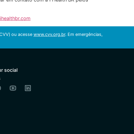
ihealthbr.com
 (CVV) ou acesse
www.cvv.org.br
. Em emergências,
r social
s