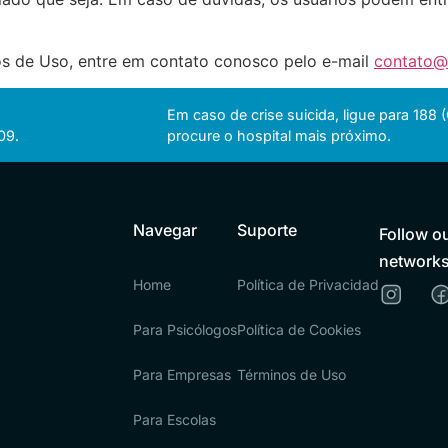
s de Uso, entre em contato conosco pelo e-mail
contato@
Em caso de crise suicida, ligue para 188
09.
procure o hospital mais próximo.
Navegar
Suporte
Follow ou
network
Home
Política de Privacidad
Para Psicólogos
Política de Cookies
Para Empresas
Términos de Uso
Para Escolas