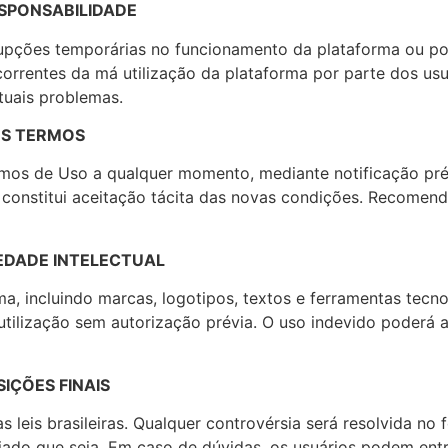
ESPONSABILIDADE
rupções temporárias no funcionamento da plataforma ou por
rrentes da má utilização da plataforma por parte dos usuá
tuais problemas.
OS TERMOS
ermos de Uso a qualquer momento, mediante notificação pré
 constitui aceitação tácita das novas condições. Recomen
IEDADE INTELECTUAL
a, incluindo marcas, logotipos, textos e ferramentas tecno
ilização sem autorização prévia. O uso indevido poderá aca
IÇÕES FINAIS
 leis brasileiras. Qualquer controvérsia será resolvida no
giado que seja. Em caso de dúvidas, os usuários podem ent