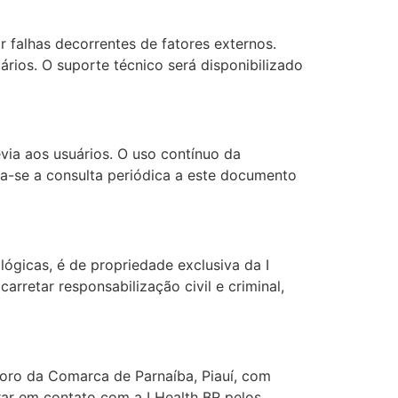
 falhas decorrentes de fatores externos.
rios. O suporte técnico será disponibilizado
via aos usuários. O uso contínuo da
da-se a consulta periódica a este documento
lógicas, é de propriedade exclusiva da I
rretar responsabilização civil e criminal,
 foro da Comarca de Parnaíba, Piauí, com
rar em contato com a I Health BR pelos