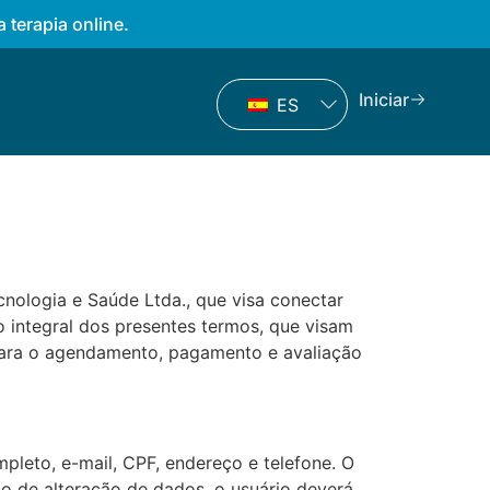
a terapia online.
Iniciar
ES
ecnologia e Saúde Ltda., que visa conectar
ão integral dos presentes termos, que visam
 para o agendamento, pagamento e avaliação
leto, e-mail, CPF, endereço e telefone. O
so de alteração de dados, o usuário deverá