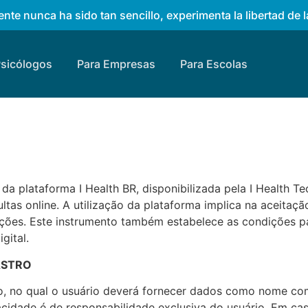
nte nunca ha sido tan sencillo, experimenta la libertad de l
Psicólogos
Para Empresas
Para Escolas
da plataforma I Health BR, disponibilizada pela I Health T
ltas online. A utilização da plataforma implica na aceitaç
erações. Este instrumento também estabelece as condições
gital.
ASTRO
o, no qual o usuário deverá fornecer dados como nome comp
eracidade é de responsabilidade exclusiva do usuário. Em ca