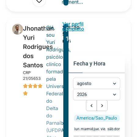
relacionament...
Ver perfil
Sessão
Olá,
Jhonathan
Depressão
completo
R$
50
sou
Yuri
100,00
Ansiedade
min
Yuri
Rodrigues
Rodrigues,
dos
psicólogo
Fecha y Hora
clínico
Santos
formado
CRP
pela
21/05653
agosto
Universidade
Federal
2026
do
Delta
do
America/Sao_Paulo
Parnaíba
lun.
mar.
mié.
jue.
vie.
sáb.
dom.
(UFDPAR).