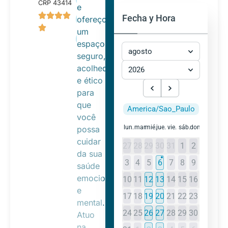
CRP 43414
e
Fecha y Hora
ofereço
Autoconhecimento
um
Autoaceitação
espaço
agosto
seguro,
acolhedor
2026
e ético
para
que
America/Sao_Paulo
você
lun.
mar.
mié.
jue.
vie.
sáb.
dom.
possa
cuidar
27
28
29
30
31
1
2
da sua
3
4
5
6
7
8
9
saúde
emocional
10
11
12
13
14
15
16
e
17
18
19
20
21
22
23
mental.
24
25
26
27
28
29
30
Atuo
na