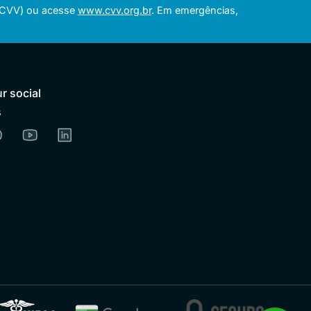
 (CVV) ou acesse
www.cvv.org.br
. Em emergências,
r social
s