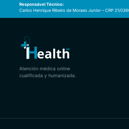
Responsável Técnico:
Carlos Henrique Ribeiro de Moraes Junior – CRP 21/036
Atención médica online
cualificada y humanizada.