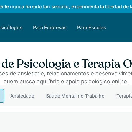
nte nunca ha sido tan sencillo, experimenta la libertad de l
Psicólogos
Para Empresas
Para Escolas
 de Psicologia e Terapia O
ses de ansiedade, relacionamentos e desenvolvimen
quem busca equilíbrio e apoio psicológico online.
Ansiedade
Saúde Mental no Trabalho
Terapi