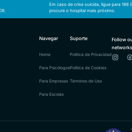
Em caso de crise suicida, ligue para 188
09.
procure o hospital mais próximo.
Navegar
Suporte
Follow ou
network
Home
Política de Privacidad
Para Psicólogos
Política de Cookies
Para Empresas
Términos de Uso
Para Escolas