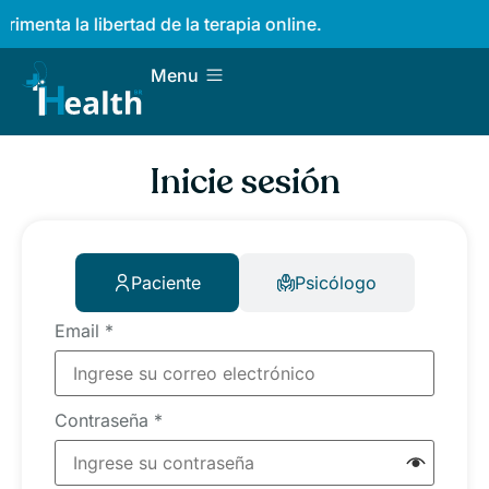
imenta la libertad de la terapia online.
Menu
Inicie sesión
Paciente
Psicólogo
Email
*
Contraseña
*