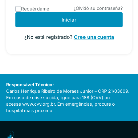
¿Olvidó su contraseña?
Recuérdame
Iniciar
¿No está registrado?
Cree una cuenta
Responsável Técnico:
Carlos Henrique Ribeiro de Moraes Junior – CRP 21/03609.
Em caso de crise suicida, ligue para 188 (CVV) ou
acesse
www.cvv.org.br
. Em emergências, procure o
hospital mais próximo.