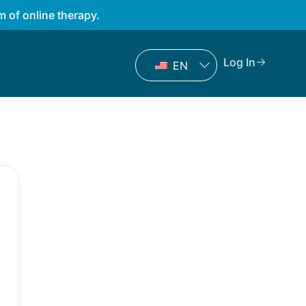
 of online therapy.
Log In
EN