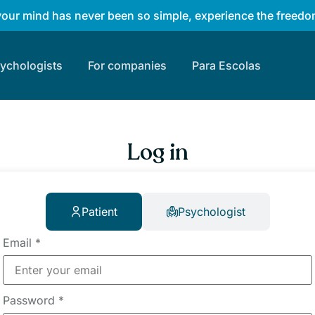
your mind has never been so simple, experience the freedom
sychologists
For companies
Para Escolas
Log in
Patient
Psychologist
Email
*
Password
*