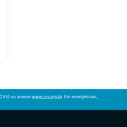
 (CVV) ou acesse
www.cvv.org.br
. Em emergências,