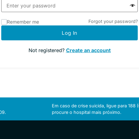
Forgot your password?
Remember me
Log In
Not registered?
Create an account
Em caso de crise suicida, ligue para 188
09.
procure o hospital mais próximo.