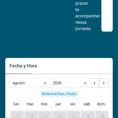
prazer
te
acompanhar
nessa
jornada.
Fecha y Hora
agosto
2026
America/Sao_Paulo
lun.
mar.
mié.
jue.
vie.
sáb.
dom.
27
28
29
30
31
1
2