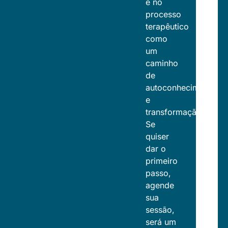
e no
processo
terapêutico
como
um
caminho
de
autoconhecimento
e
transformação.
Se
quiser
dar o
primeiro
passo,
agende
sua
sessão,
será um