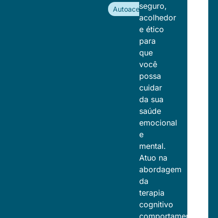
seguro,
Autoaceitação
acolhedor
e ético
para
que
você
possa
cuidar
da sua
saúde
emocional
e
mental.
Atuo na
abordagem
da
terapia
cognitivo
comportamental