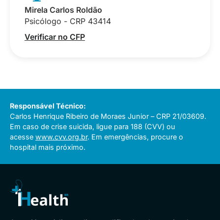
Mirela Carlos Roldão
Psicólogo - CRP 43414
Verificar no CFP
Responsável Técnico:
Carlos Henrique Ribeiro de Moraes Junior – CRP 21/03609.
Em caso de crise suicida, ligue para 188 (CVV) ou
acesse
www.cvv.org.br
. Em emergências, procure o
hospital mais próximo.