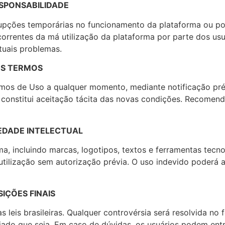
ESPONSABILIDADE
rupções temporárias no funcionamento da plataforma ou por
rrentes da má utilização da plataforma por parte dos usuá
tuais problemas.
OS TERMOS
ermos de Uso a qualquer momento, mediante notificação pré
 constitui aceitação tácita das novas condições. Recomen
IEDADE INTELECTUAL
a, incluindo marcas, logotipos, textos e ferramentas tecno
ilização sem autorização prévia. O uso indevido poderá aca
IÇÕES FINAIS
 leis brasileiras. Qualquer controvérsia será resolvida no
giado que seja. Em caso de dúvidas, os usuários podem ent