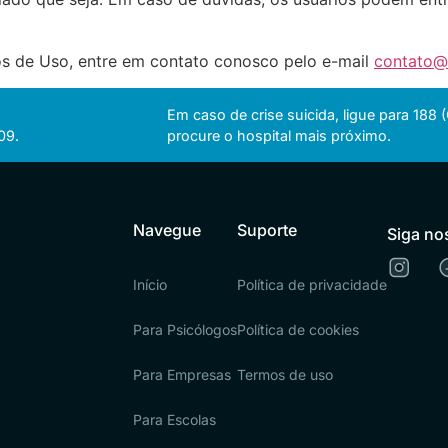
s de Uso, entre em contato conosco pelo e-mail
contato@
Em caso de crise suicida, ligue para 188
09.
procure o hospital mais próximo.
Navegue
Suporte
Siga no
Início
Política de privacidade
Para Psicólogos
Política de cookies
Para Empresas
Termos de uso
Para Escolas