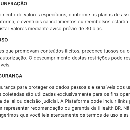
EMUNERAÇÃO
amento de valores específicos, conforme os planos de assi
orma, e eventuais cancelamentos ou reembolsos estarão su
justar valores mediante aviso prévio de 30 dias.
USO
des que promovam conteúdos ilícitos, preconceituosos ou 
 autorização. O descumprimento destas restrições pode re
veis.
SEGURANÇA
gurança para proteger os dados pessoais e sensíveis dos 
s coletadas são utilizadas exclusivamente para os fins ope
de lei ou decisão judicial. A Plataforma pode incluir links 
em representar recomendação ou garantia da IHealth BR. N
Sugerimos que você leia atentamente os termos de uso e as 