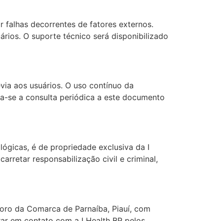
 falhas decorrentes de fatores externos.
rios. O suporte técnico será disponibilizado
via aos usuários. O uso contínuo da
da-se a consulta periódica a este documento
lógicas, é de propriedade exclusiva da I
rretar responsabilização civil e criminal,
 foro da Comarca de Parnaíba, Piauí, com
rar em contato com a I Health BR pelos