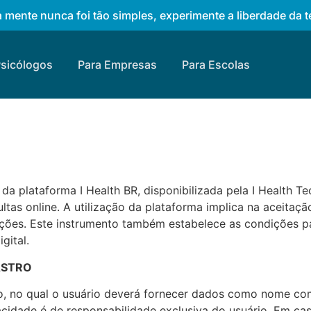
 mente nunca foi tão simples, experimente a liberdade da te
Psicólogos
Para Empresas
Para Escolas
da plataforma I Health BR, disponibilizada pela I Health T
ltas online. A utilização da plataforma implica na aceitaç
erações. Este instrumento também estabelece as condições
gital.
ASTRO
o, no qual o usuário deverá fornecer dados como nome comp
eracidade é de responsabilidade exclusiva do usuário. Em ca