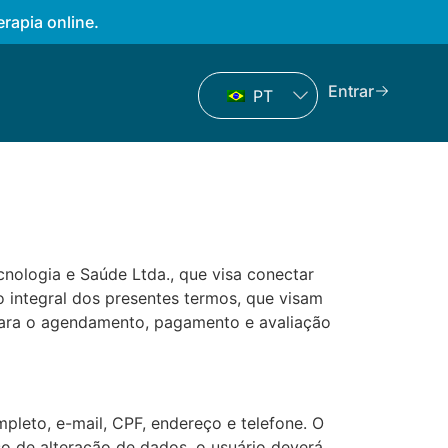
rapia online.
Entrar
PT
ecnologia e Saúde Ltda., que visa conectar
ão integral dos presentes termos, que visam
 para o agendamento, pagamento e avaliação
leto, e-mail, CPF, endereço e telefone. O
so de alteração de dados, o usuário deverá