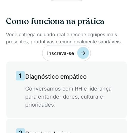
Integração com a cultura da empresa e
Como funciona na prática
metas de ESG
Você entrega cuidado real e recebe equipes mais
Alinhe sua solução aos valores da empresa e
presentes, produtivas e emocionalmente saudáveis.
impulsione ações sustentáveis com foco em
ESG.
Inscreva-se
Solução Escalável e Personalizada para
Diagnóstico empático
Equipes
Conversamos com RH e liderança
Uma plataforma flexível que se adapta ao
para entender dores, cultura e
tamanho e às necessidades de sua equipe,
prioridades.
garantindo produtividade e colaboração.
Relatórios de bem-estar anônimos