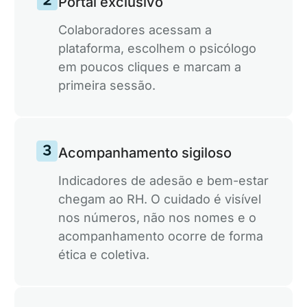
Portal exclusivo
Decisões de clima embasadas em dados, sem
expor a identidade de ninguém.
Colaboradores acessam a
plataforma, escolhem o psicólogo
Certificação Saúde Mental
em poucos cliques e marcam a
primeira sessão.
Selo que atesta publicamente o cuidado
investido nos seus colaboradores.
Acompanhamento sigiloso
Indicadores de adesão e bem-estar
chegam ao RH. O cuidado é visível
nos números, não nos nomes e o
acompanhamento ocorre de forma
ética e coletiva.