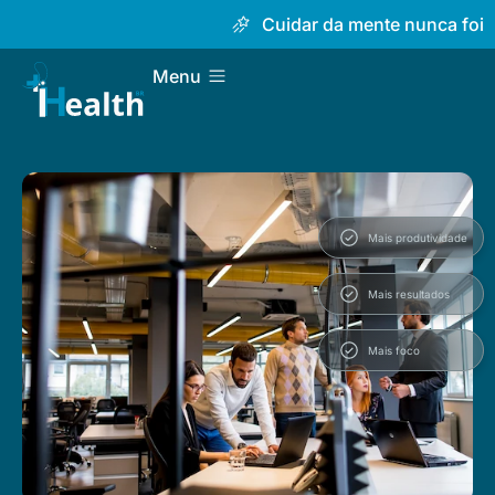
Cuidar da mente nunca foi tão s
Menu
Mais produtividade
Mais resultados
Mais foco