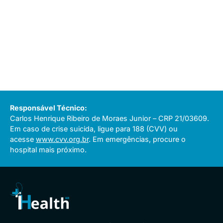
Responsável Técnico:
Carlos Henrique Ribeiro de Moraes Junior – CRP 21/03609.
Em caso de crise suicida, ligue para 188 (CVV) ou
acesse
www.cvv.org.br
. Em emergências, procure o
hospital mais próximo.