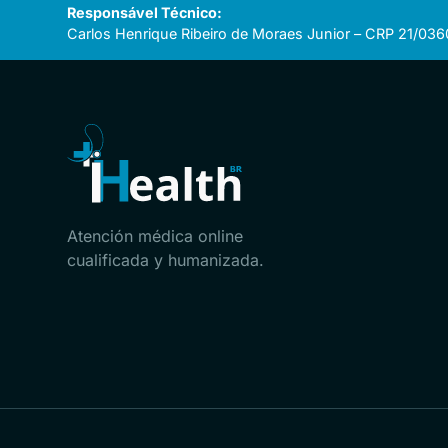
Responsável Técnico:
Carlos Henrique Ribeiro de Moraes Junior – CRP 21/036
Atención médica online
cualificada y humanizada.