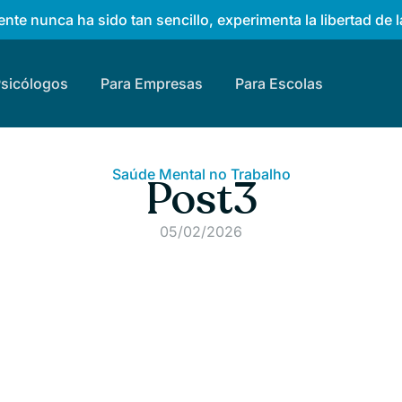
nte nunca ha sido tan sencillo, experimenta la libertad de l
Psicólogos
Para Empresas
Para Escolas
Saúde Mental no Trabalho
Post3
05/02/2026