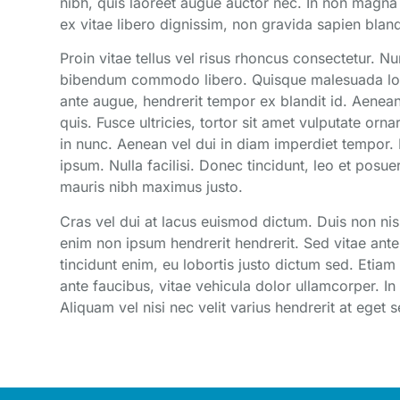
nibh, quis laoreet augue auctor nec. In non magna 
ex vitae libero dignissim, non gravida sapien bland
Proin vitae tellus vel risus rhoncus consectetur. N
bibendum commodo libero. Quisque malesuada lor
ante augue, hendrerit tempor ex blandit id. Aenean 
quis. Fusce ultricies, tortor sit amet vulputate orn
in nunc. Aenean vel dui in diam imperdiet tempor. P
ipsum. Nulla facilisi. Donec tincidunt, leo et posue
mauris nibh maximus justo.
Cras vel dui at lacus euismod dictum. Duis non nis
enim non ipsum hendrerit hendrerit. Sed vitae ante
tincidunt enim, eu lobortis justo dictum sed. Etiam
ante faucibus, vitae vehicula dolor ullamcorper. I
Aliquam vel nisi nec velit varius hendrerit at eget