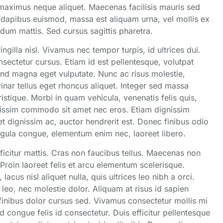
maximus neque aliquet. Maecenas facilisis mauris sed
 dapibus euismod, massa est aliquam urna, vel mollis ex
rdum mattis. Sed cursus sagittis pharetra.
ingilla nisl. Vivamus nec tempor turpis, id ultrices dui.
nsectetur cursus. Etiam id est pellentesque, volutpat
nd magna eget vulputate. Nunc ac risus molestie,
vinar tellus eget rhoncus aliquet. Integer sed massa
istique. Morbi in quam vehicula, venenatis felis quis,
gnissim commodo sit amet nec eros. Etiam dignissim
t dignissim ac, auctor hendrerit est. Donec finibus odio
ligula congue, elementum enim nec, laoreet libero.
fficitur mattis. Cras non faucibus tellus. Maecenas non
Proin laoreet felis et arcu elementum scelerisque.
acus nisl aliquet nulla, quis ultrices leo nibh a orci.
leo, nec molestie dolor. Aliquam at risus id sapien
 finibus dolor cursus sed. Vivamus consectetur mollis mi
congue felis id consectetur. Duis efficitur pellentesque