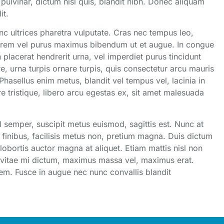
pulvinar, dictum nisl quis, blandit nibh. Donec aliquam
it.
unc ultrices pharetra vulputate. Cras nec tempus leo,
em vel purus maximus bibendum ut et augue. In congue
placerat hendrerit urna, vel imperdiet purus tincidunt
are, urna turpis ornare turpis, quis consectetur arcu mauris
hasellus enim metus, blandit vel tempus vel, lacinia in
re tristique, libero arcu egestas ex, sit amet malesuada
l semper, suscipit metus euismod, sagittis est. Nunc at
 finibus, facilisis metus non, pretium magna. Duis dictum
 lobortis auctor magna at aliquet. Etiam mattis nisl non
n vitae mi dictum, maximus massa vel, maximus erat.
 sem. Fusce in augue nec nunc convallis blandit