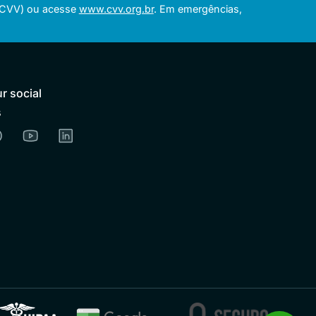
 (CVV) ou acesse
www.cvv.org.br
. Em emergências,
r social
s