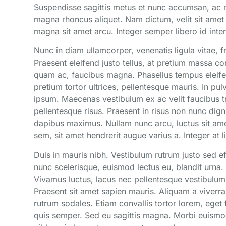
Suspendisse sagittis metus et nunc accumsan, ac 
magna rhoncus aliquet. Nam dictum, velit sit amet
magna sit amet arcu. Integer semper libero id inte
Nunc in diam ullamcorper, venenatis ligula vitae, fr
Praesent eleifend justo tellus, at pretium massa co
quam ac, faucibus magna. Phasellus tempus eleife
pretium tortor ultrices, pellentesque mauris. In pul
ipsum. Maecenas vestibulum ex ac velit faucibus tr
pellentesque risus. Praesent in risus non nunc di
dapibus maximus. Nullam nunc arcu, luctus sit ame
sem, sit amet hendrerit augue varius a. Integer at 
Duis in mauris nibh. Vestibulum rutrum justo sed e
nunc scelerisque, euismod lectus eu, blandit urna. 
Vivamus luctus, lacus nec pellentesque vestibulum, l
Praesent sit amet sapien mauris. Aliquam a viverra 
rutrum sodales. Etiam convallis tortor lorem, eget
quis semper. Sed eu sagittis magna. Morbi euismod 