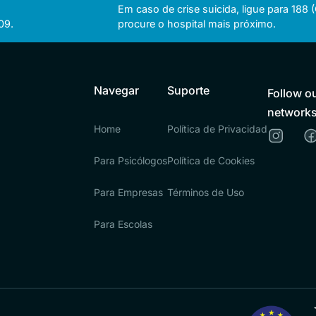
Em caso de crise suicida, ligue para 188
09.
procure o hospital mais próximo.
Navegar
Suporte
Follow ou
network
Home
Política de Privacidad
Para Psicólogos
Política de Cookies
Para Empresas
Términos de Uso
Para Escolas