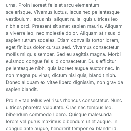
urna. Proin laoreet felis et arcu elementum
scelerisque. Vivamus luctus, lacus nec pellentesque
vestibulum, lacus nisl aliquet nulla, quis ultrices leo
nibh a orci. Praesent sit amet sapien mauris. Aliquam
a viverra leo, nec molestie dolor. Aliquam at risus id
sapien rutrum sodales. Etiam convallis tortor lorem,
eget finibus dolor cursus sed. Vivamus consectetur
mollis mi quis semper. Sed eu sagittis magna. Morbi
euismod congue felis id consectetur. Duis efficitur
pellentesque nibh, quis laoreet augue auctor nec. In
non magna pulvinar, dictum nisl quis, blandit nibh.
Donec aliquam ex vitae libero dignissim, non gravida
sapien blandit.
Proin vitae tellus vel risus rhoncus consectetur. Nunc
ultrices pharetra vulputate. Cras nec tempus leo,
bibendum commodo libero. Quisque malesuada
lorem vel purus maximus bibendum ut et augue. In
congue ante augue, hendrerit tempor ex blandit id.