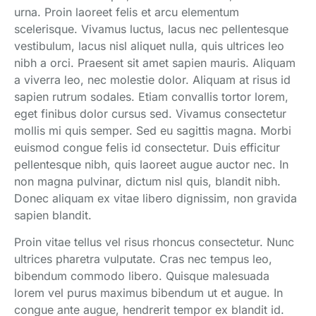
urna. Proin laoreet felis et arcu elementum
scelerisque. Vivamus luctus, lacus nec pellentesque
vestibulum, lacus nisl aliquet nulla, quis ultrices leo
nibh a orci. Praesent sit amet sapien mauris. Aliquam
a viverra leo, nec molestie dolor. Aliquam at risus id
sapien rutrum sodales. Etiam convallis tortor lorem,
eget finibus dolor cursus sed. Vivamus consectetur
mollis mi quis semper. Sed eu sagittis magna. Morbi
euismod congue felis id consectetur. Duis efficitur
pellentesque nibh, quis laoreet augue auctor nec. In
non magna pulvinar, dictum nisl quis, blandit nibh.
Donec aliquam ex vitae libero dignissim, non gravida
sapien blandit.
Proin vitae tellus vel risus rhoncus consectetur. Nunc
ultrices pharetra vulputate. Cras nec tempus leo,
bibendum commodo libero. Quisque malesuada
lorem vel purus maximus bibendum ut et augue. In
congue ante augue, hendrerit tempor ex blandit id.