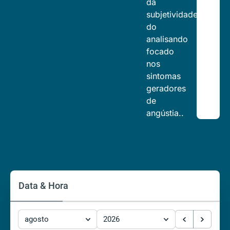
da
subjetividade
do
analisando
focado
nos
sintomas
geradores
de
angústia..
Data & Hora
agosto
2026