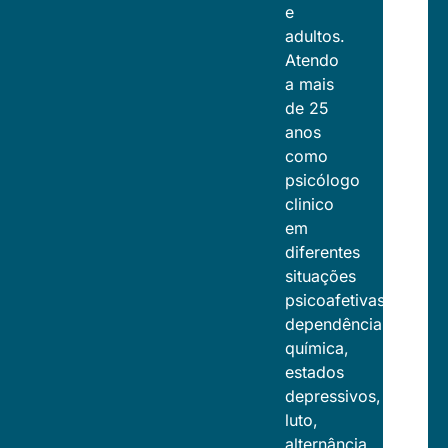
e
adultos.
Atendo
a mais
de 25
anos
como
psicólogo
clinico
em
diferentes
situações
psicoafetivas,
dependência
química,
estados
depressivos,
luto,
alternância