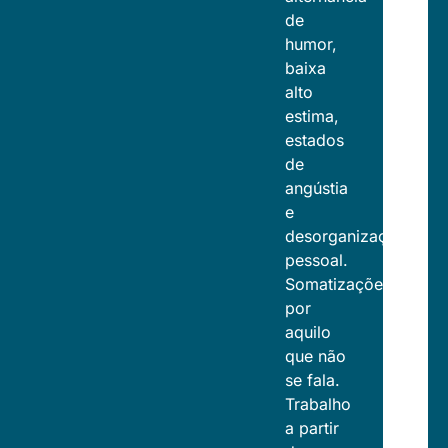
de
humor,
baixa
alto
estima,
estados
de
angústia
e
desorganização
pessoal.
Somatizações
por
aquilo
que não
se fala.
Trabalho
a partir