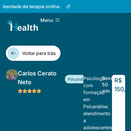
Cuidar da mente nunca foi tão 
Menu
Voltar para trás
Carlos Cerato
Sessão
Psicólogo
Psicanálise
R$
Neto
50
com
150,0
min
formação
em
Psicanálise,
atendimento
a
adolescentes