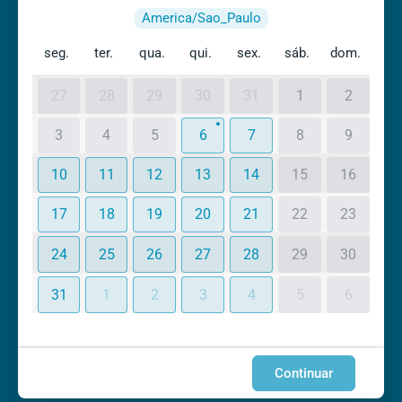
America/Sao_Paulo
seg.
ter.
qua.
qui.
sex.
sáb.
dom.
27
28
29
30
31
1
2
3
4
5
6
7
8
9
10
11
12
13
14
15
16
17
18
19
20
21
22
23
24
25
26
27
28
29
30
31
1
2
3
4
5
6
Continuar