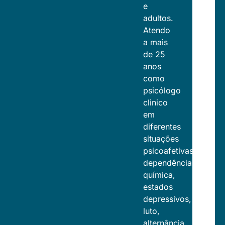
e
adultos.
Atendo
a mais
de 25
anos
como
psicólogo
clinico
em
diferentes
situações
psicoafetivas,
dependência
química,
estados
depressivos,
luto,
alternância