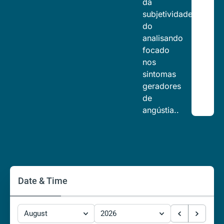
da
subjetividade
do
analisando
focado
nos
sintomas
geradores
de
angústia..
Date & Time
August
2026