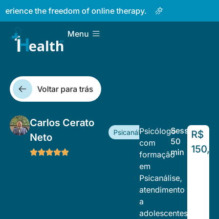
Taking care of your mind has n
Menu
Voltar para trás
Carlos Cerato
Sessão
Psicólogo
Psicanálise
R$
Neto
50
com
150,0
min
formação
em
Psicanálise,
atendimento
a
adolescentes