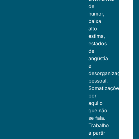
de
humor,
baixa
alto
estima,
estados
de
angústia
e
desorganização
pessoal.
Somatizações
por
aquilo
que não
se fala.
Trabalho
a partir