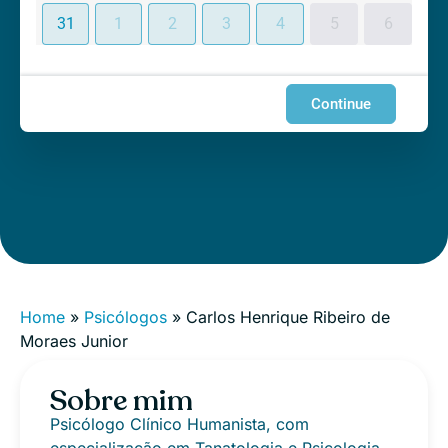
31
1
2
3
4
5
6
Continue
Home
»
Psicólogos
»
Carlos Henrique Ribeiro de
Moraes Junior
Sobre mim
Psicólogo Clínico Humanista, com