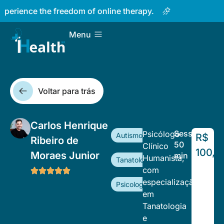
Taking care of your mind has
Menu
Voltar para trás
Carlos Henrique
Sessão
Psicólogo
Autismo
R$
Ribeiro de
50
Clínico
100,0
Moraes Junior
min
Humanista,
Tanatologia
com
especialização
Psicologia Clínica
em
Tanatologia
e