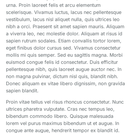
urna. Proin laoreet felis et arcu elementum
scelerisque. Vivamus luctus, lacus nec pellentesque
vestibulum, lacus nisl aliquet nulla, quis ultrices leo
nibh a orci. Praesent sit amet sapien mauris. Aliquam
a viverra leo, nec molestie dolor. Aliquam at risus id
sapien rutrum sodales. Etiam convallis tortor lorem,
eget finibus dolor cursus sed. Vivamus consectetur
mollis mi quis semper. Sed eu sagittis magna. Morbi
euismod congue felis id consectetur. Duis efficitur
pellentesque nibh, quis laoreet augue auctor nec. In
non magna pulvinar, dictum nisl quis, blandit nibh.
Donec aliquam ex vitae libero dignissim, non gravida
sapien blandit.
Proin vitae tellus vel risus rhoncus consectetur. Nunc
ultrices pharetra vulputate. Cras nec tempus leo,
bibendum commodo libero. Quisque malesuada
lorem vel purus maximus bibendum ut et augue. In
congue ante augue, hendrerit tempor ex blandit id.