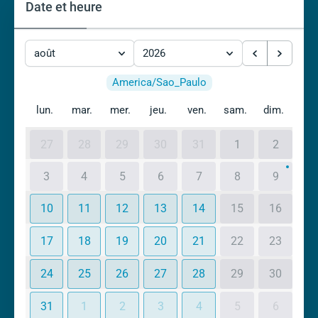
Date et heure
août
2026
America/Sao_Paulo
lun.
mar.
mer.
jeu.
ven.
sam.
dim.
27
28
29
30
31
1
2
3
4
5
6
7
8
9
10
11
12
13
14
15
16
17
18
19
20
21
22
23
24
25
26
27
28
29
30
31
1
2
3
4
5
6