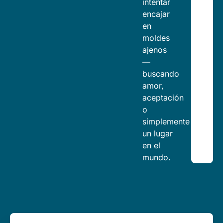
intentar
encajar
en
moldes
ajenos
—
buscando
amor,
aceptación
o
simplemente
un lugar
en el
mundo.