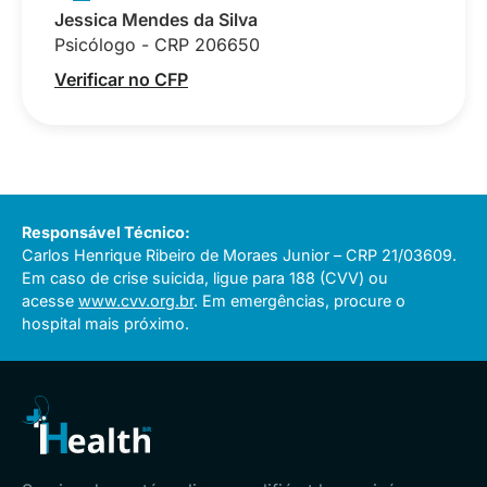
Jessica Mendes da Silva
Psicólogo - CRP 206650
Verificar no CFP
Responsável Técnico:
Carlos Henrique Ribeiro de Moraes Junior – CRP 21/03609.
Em caso de crise suicida, ligue para 188 (CVV) ou
acesse
www.cvv.org.br
. Em emergências, procure o
hospital mais próximo.