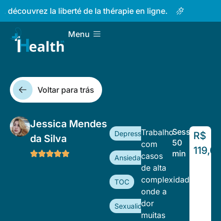
Prendre soin de votre esprit n'
Menu
Voltar para trás
Jessica Mendes
Sessão
Trabalho
Depressão
R$
da Silva
50
com
119,0
min
casos
Ansiedade
de alta
complexidade,
TOC
onde a
dor
Sexualidade
muitas