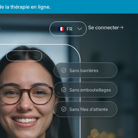
e la thérapie en ligne.
Se connecter
s
FR
Sans barrières
Sans embouteillages
Sans files d’attente