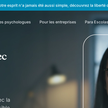
tre esprit n'a jamais été aussi simple, découvrez la liberté d
les psychologues
Pour les entreprises
Para Escola
ec
c la
ible