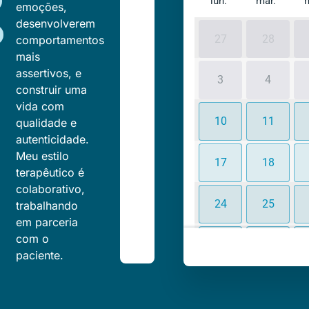
lun.
mar.
emoções,
desenvolverem
27
28
comportamentos
mais
assertivos, e
3
4
construir uma
vida com
10
11
qualidade e
autenticidade.
Meu estilo
17
18
terapêutico é
colaborativo,
24
25
trabalhando
em parceria
com o
31
1
paciente.