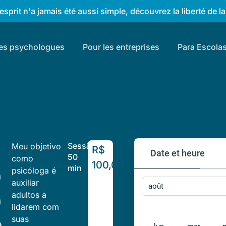
sprit n'a jamais été aussi simple, découvrez la liberté de la
les psychologues
Pour les entreprises
Para Escola
Sessão
Meu objetivo
R$
Date et heure
50
como
100,00
min
psicóloga é
auxiliar
août
adultos a
lidarem com
suas