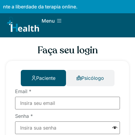
nte a liberdade da terapia online.
Menu
Faça seu login
Paciente
Psicólogo
Email
*
Senha
*