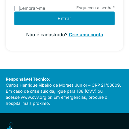
Esqueceu a senha?
Lembrar-me
Entrar
Não é cadastrado?
Crie uma conta
Responsável Técnico:
Carlos Henrique Ribeiro de Moraes Junior – CRP 21/03609.
Em caso de crise suicida, ligue para 188 (CVV) ou
acesse
www.cvv.org.br
. Em emergências, procure o
hospital mais próximo.